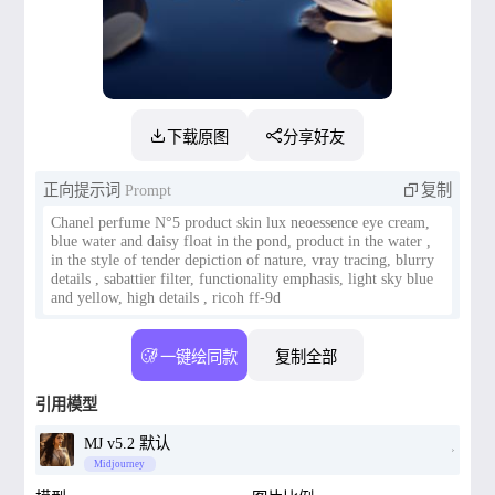
下载原图
分享好友
正向提示词
Prompt
复制
Chanel perfume N°5 product skin lux neoessence eye cream,
blue water and daisy float in the pond, product in the water ,
in the style of tender depiction of nature, vray tracing, blurry
details , sabattier filter, functionality emphasis, light sky blue
and yellow, high details , ricoh ff-9d
一键绘同款
复制全部
引用模型
MJ v5.2 默认
Midjourney