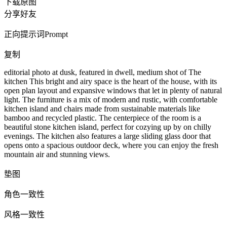
下载原图
分享好友
正向提示词
Prompt
复制
editorial photo at dusk, featured in dwell, medium shot of The
kitchen This bright and airy space is the heart of the house, with its
open plan layout and expansive windows that let in plenty of natural
light. The furniture is a mix of modern and rustic, with comfortable
kitchen island and chairs made from sustainable materials like
bamboo and recycled plastic. The centerpiece of the room is a
beautiful stone kitchen island, perfect for cozying up by on chilly
evenings. The kitchen also features a large sliding glass door that
opens onto a spacious outdoor deck, where you can enjoy the fresh
mountain air and stunning views.
垫图
角色一致性
风格一致性