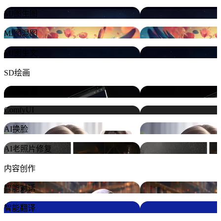
MJ图生图
MJ图混图
MJ图生文
SD绘画
SD专业版
ComfyUI
AI换脸
AI老照片修复
内容创作
智能对话
智能翻译