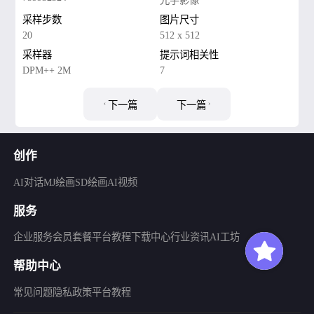
光学影像
采样步数
图片尺寸
20
512 x 512
采样器
提示词相关性
DPM++ 2M
7
下一篇
下一篇
创作
AI对话
MJ绘画
SD绘画
AI视频
服务
企业服务
会员套餐
平台教程
下载中心
行业资讯
AI工坊
帮助中心
常见问题
隐私政策
平台教程