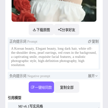
下载原图
分享好友
正向提示词
Prompt
复制
A Korean beauty, Elegant beauty, long dark hair, white off-
the-shoulder dress, pearl earrings, red roses in the background,
a captivating smile, exquisite facial features, a realistic
photographic style, high-definition photography, high
resolution.
负向提示词
Negative prompt
展开
一键绘同款
复制全部
引用模型
MJ v6.1写实风格