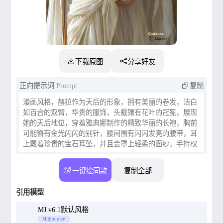
下载原图
分享好友
正向提示词
Prompt
复制
漫画风格，赫拉作为天后的形象，拥有美丽的卷发，洁白
如百合的双臂，华贵的服饰，头戴镶有花叶的冠冕，展现
她的天后地位，穿着雅典娜制作的精致华丽的长袍，胸前
可能簪有金光闪闪的别针，腰间围有闪闪发亮的腰带，耳
上戴着珍贵的宝石耳坠，并且会罩上轻柔的面纱，手持权
杖，象征着她的权威和力量，性格中有着骄傲和任性的成
分，同时也表现出了忠诚和对家庭的保护，对宙斯的爱情
一键绘同款
复制全部
非常忠贞，但同时也以嫉妒和报复心理著称，特别是对待
宙斯的情人和其他女性，象征包括孔雀、石榴、王冠、奶
引用模型
牛和百合，孔雀是她的圣鸟，其羽毛上的眼斑象征着赫拉
的多面性和美丽，在奥林匹斯山上的地位仅次于宙斯，被
MJ v6.1默认风格
尊称为“神后”，在妇女中享有极高的崇敬，UHD，最佳质
Midjourney