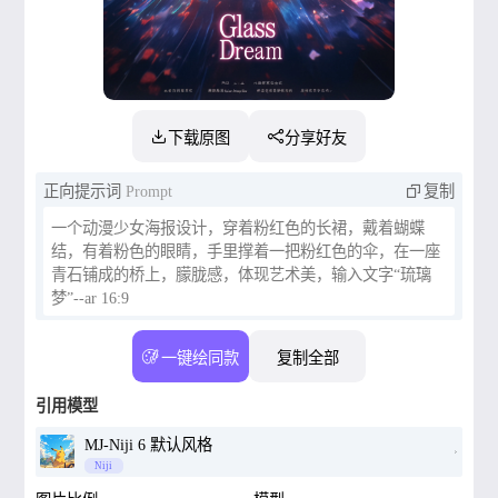
下载原图
分享好友
正向提示词
Prompt
复制
一个动漫少女海报设计，穿着粉红色的长裙，戴着蝴蝶
结，有着粉色的眼睛，手里撑着一把粉红色的伞，在一座
青石铺成的桥上，朦胧感，体现艺术美，输入文字“琉璃
梦”--ar 16:9
一键绘同款
复制全部
引用模型
MJ-Niji 6 默认风格
Niji