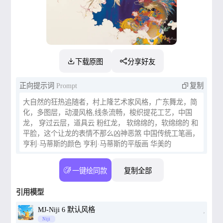
下载原图
分享好友
正向提示词
Prompt
复制
大自然的狂热追随者，村上隆艺术家风格，广东舞龙，简
化，多图层，动漫风格,线条流畅，梭织提花工艺，中国
龙， 穿过云层，道具云 粉红龙， 软绵绵的，软绵绵的 和
平脸，这个让龙的表情不那么凶神恶煞 中国传统工笔画，
亨利·马蒂斯的颜色 亨利·马蒂斯的平版画 华美的
一键绘同款
复制全部
引用模型
MJ-Niji 6 默认风格
Niji