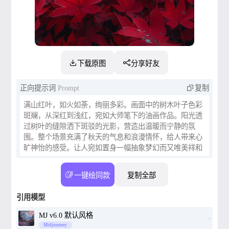
下载原图
分享好友
正向提示词
Prompt
复制
满山红叶，如火如荼，绚丽多彩。画面中的树木叶子色彩
斑斓，从深红到浅红，宛如大师笔下的油画作品。阳光透
过树叶的缝隙洒下斑驳的光影，营造出温暖而宁静的氛
围。整个场景充满了秋天的气息和浪漫情怀，给人带来心
旷神怡的感受。让人宛如置身一幅抽象梦幻而又唯美祥和
的水墨风景作品中，不得不倾身叹为观止的多梦温情可能
也正暗喻着那短暂的却又难忘的美好时光。
一键绘同款
复制全部
引用模型
MJ v6.0 默认风格
Midjourney