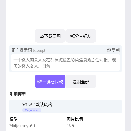
下载原图
分享好友
正向提示词
Prompt
复制
一个迷人的真人秀在棕榈滩设置彩色逼真戏剧性海报。现
实的迷人女人。日落
一键绘同款
复制全部
引用模型
MJ v6.1默认风格
Midjourney
模型
图片比例
Midjourney-6.1
16:9