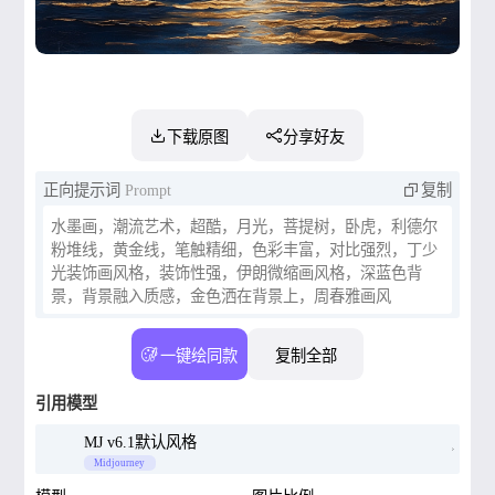
下载原图
分享好友
正向提示词
Prompt
复制
水墨画，潮流艺术，超酷，月光，菩提树，卧虎，利德尔
粉堆线，黄金线，笔触精细，色彩丰富，对比强烈，丁少
光装饰画风格，装饰性强，伊朗微缩画风格，深蓝色背
景，背景融入质感，金色洒在背景上，周春雅画风
一键绘同款
复制全部
引用模型
MJ v6.1默认风格
Midjourney