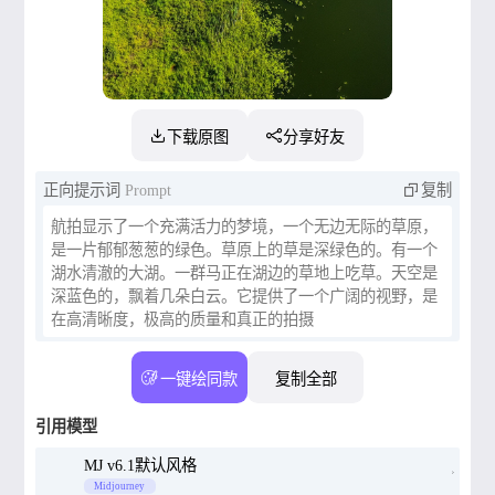
下载原图
分享好友
正向提示词
Prompt
复制
航拍显示了一个充满活力的梦境，一个无边无际的草原，
是一片郁郁葱葱的绿色。草原上的草是深绿色的。有一个
湖水清澈的大湖。一群马正在湖边的草地上吃草。天空是
深蓝色的，飘着几朵白云。它提供了一个广阔的视野，是
在高清晰度，极高的质量和真正的拍摄
一键绘同款
复制全部
引用模型
MJ v6.1默认风格
Midjourney