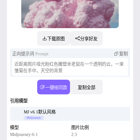
下载原图
分享好友
正向提示词
Prompt
复制
近距离照片哑光粉红色雕塑米老鼠在一个透明的云，一束
雏菊在手中，天空的背景
一键绘同款
复制全部
引用模型
MJ v6.1默认风格
Midjourney
模型
图片比例
Midjourney-6.1
2:3