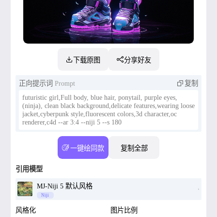
下载原图
分享好友
正向提示词
Prompt
复制
futuristic girl,Full body, blue hair, ponytail, purple eyes,
(ninja), clean black background,delicate features,wearing loose
jacket,cyberpunk style,fluorescent colors,3d character,oc
renderer,c4d --ar 3:4 --niji 5 --s 180
一键绘同款
复制全部
引用模型
MJ-Niji 5 默认风格
Niji
风格化
图片比例