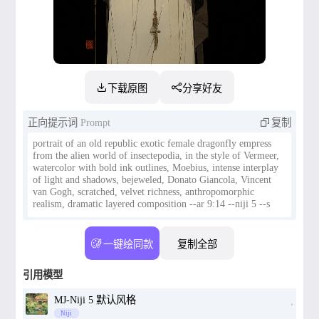
下载原图
分享好友
正向提示词
Prompt
复制
portrait of an old republic exotic female dragonfly empress
from the alien world of insectepodia, in the style of Vermeer,
watercolor with bold ink outlines, Moebius, intense interplay
of light and shadows, bejeweled, Donato Giancola, Vincent
van Gogh, scratched, velvet richness, anthropomorphic
realism, dramatic layered composition --ar 9:14 --niji 5 --s
180 --style expressive
一键绘同款
复制全部
引用模型
MJ-Niji 5 默认风格
Niji