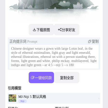
下载原图
分享好友
正向提示词
Prompt
复制
Chinese designer wears a gown with large Lotus leaf, in the
style of ethereal minimalism, light gray and light emerald,
ethereal illustrations, ethereal on with a person standing there,
forms, light green and white, philip mckay, multilayered, light
indigo and light green --ar 4:5 --niji 5 --s 180
一键绘同款
复制全部
引用模型
MJ-Niji 5 默认风格
Niji