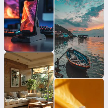
处理也比 V5.2更真实自然。
更强的提示词理解
V6 模型可以理解更长的文本提示了，提示词容量达到了 
350-500 个词，而 V5.2 中超过三十个词后，提示词就不起
作用了；另一方面是 V6 对语义的理解也更准确，它可以正
确呈现提示词内提到所有元素，以及元素的颜色、位置以
及互相之间关系。V6 还支持自然语言描述，所以提示词不
要需要全部都用短语，这都让我们可以更轻松准确地生成
自己想要的内容。
准确生成文本
V6 模型还有一个重大进步——支持生成准确的英文文本内
容，操作方法是在写提示词的时候，用英文的双引号将文
字内容括起来，比如「a neon sign with text “UISDC”」。生
成文字内容时，最好选择 style raw 模式，或者设置较低的 
stylize 值，因为 stylize 过高会导致文本内容扭曲。