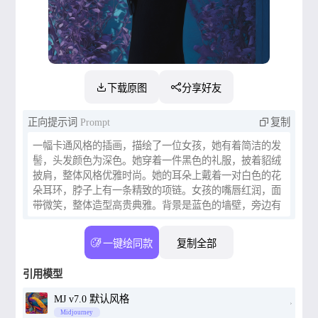
下载原图
分享好友
正向提示词
Prompt
复制
一幅卡通风格的插画，描绘了一位女孩，她有着简洁的发
髻，头发颜色为深色。她穿着一件黑色的礼服，披着貂绒
披肩，整体风格优雅时尚。她的耳朵上戴着一对白色的花
朵耳环，脖子上有一条精致的项链。女孩的嘴唇红润，面
带微笑，整体造型高贵典雅。背景是蓝色的墙壁，旁边有
紫色的植物装饰。
一键绘同款
复制全部
引用模型
MJ v7.0 默认风格
Midjourney