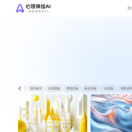
首
制作
通用绘画
国风画作
动漫漫画
壁纸绘画
美女形象
3D渲染
摄影拍